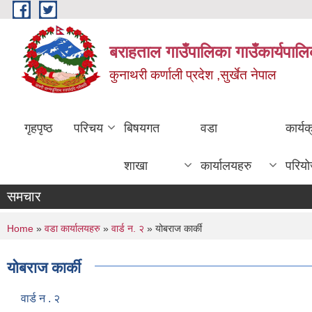
Skip to main content
बराहताल गाउँपालिका गाउँकार्यपालि
कुनाथरी कर्णाली प्रदेश ,सुर्खेत नेपाल
गृहपृष्ठ
परिचय
बिषयगत
वडा
कार्य
शाखा
कार्यालयहरु
परिय
समचार
You are here
Home
»
वडा कार्यालयहरु
»
वार्ड न. २
» योबराज कार्की
योबराज कार्की
वार्ड न . २