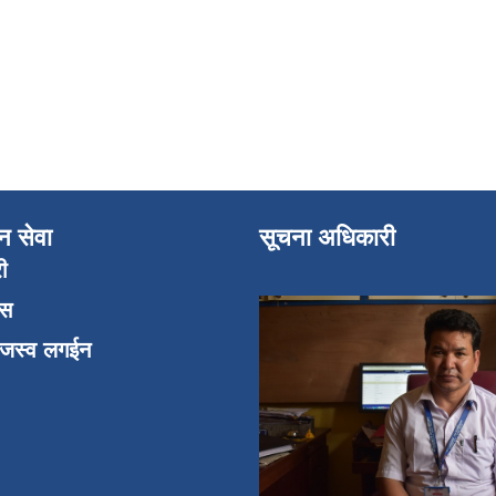
न सेवा
सूचना अधिकारी
री
एस
ाजस्व लगईन