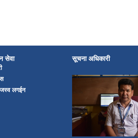
न सेवा
सूचना अधिकारी
री
एस
ाजस्व लगईन