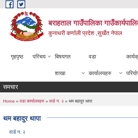
Skip to main content
बराहताल गाउँपालिका गाउँकार्यपालि
कुनाथरी कर्णाली प्रदेश ,सुर्खेत नेपाल
गृहपृष्ठ
परिचय
बिषयगत
वडा
कार्य
शाखा
कार्यालयहरु
परिय
समचार
You are here
Home
»
वडा कार्यालयहरु
»
वार्ड न. २
» थम बहादुर थापा
थम बहादुर थापा
वार्ड न. २