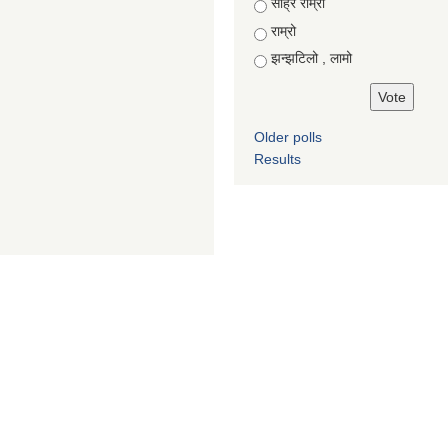
Choices
साह्रै राम्रो
राम्रो
झन्झटिलो , लामो
Older polls
Results