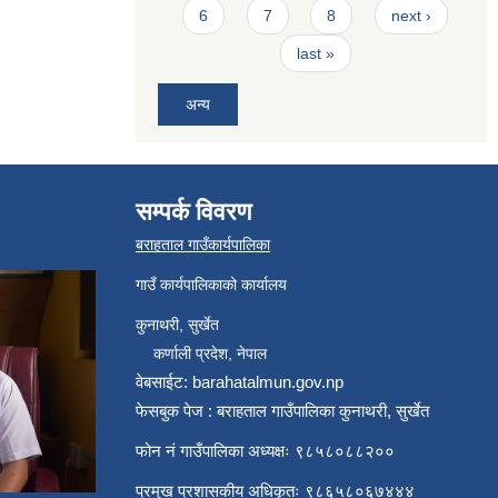
6
7
8
next ›
last »
अन्य
सम्पर्क विवरण
बराहताल गाउँकार्यपालिका
गाउँ कार्यपालिकाको कार्यालय
कुनाथरी, सुर्खेत
कर्णाली प्रदेश, नेपाल
वेबसाईट: barahatalmun.gov.np
फेसबुक पेज : बराहताल गाउँपालिका कुनाथरी, सुर्खेत
फोन नं गाउँपालिका अध्यक्षः ९८५८०८८२००
प्रमुख प्रशासकीय अधिकृतः ९८६५८०६७४४४