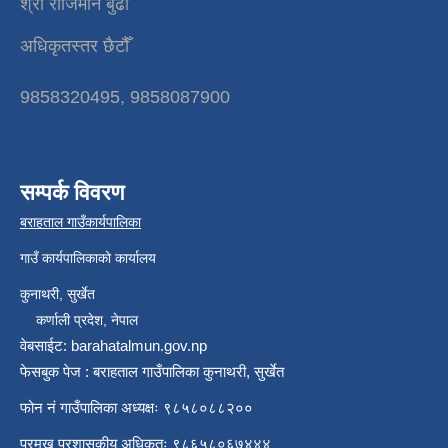
श्री राजिमान बुढा
अधिकृतस्तर छैटौँ
9858320495, 9858087900
सम्पर्क विवरण
बराहताल गाउँकार्यपालिका
गाउँ कार्यपालिकाको कार्यालय
कुनाथरी, सुर्खेत
कर्णाली प्रदेश, नेपाल
वेबसाईट: barahatalmun.gov.np
फेसबुक पेज : बराहताल गाउँपालिका कुनाथरी, सुर्खेत
फोन नं गाउँपालिका अध्यक्षः ९८५८०८८२००
प्रमुख प्रशासकीय अधिकृतः ९८६५८०६७४४४