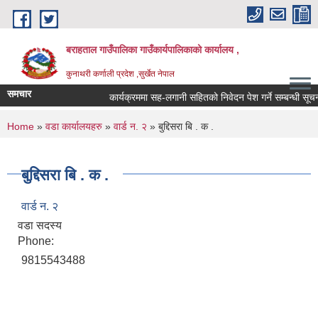
Skip to main content
बराहताल गाउँपालिका गाउँकार्यपालिकाको कार्यालय ,
कुनाथरी कर्णाली प्रदेश ,सुर्खेत नेपाल
समचार
कार्यक्रममा सह-लगानी सहितको निवेदन पेश गर्ने सम्बन्धी सूचना
You are here
Home
»
वडा कार्यालयहरु
»
वार्ड न. २
» बुद्दिसरा बि . क .
बुद्दिसरा बि . क .
वार्ड न. २
वडा सदस्य
Phone:
9815543488