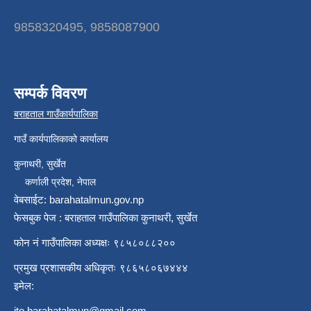
9858320495, 9858087900
सम्पर्क विवरण
बराहताल गाउँकार्यपालिका
गाउँ कार्यपालिकाको कार्यालय
कुनाथरी, सुर्खेत
कर्णाली प्रदेश, नेपाल
वेबसाईट: barahatalmun.gov.np
फेसबुक पेज : बराहताल गाउँपालिका कुनाथरी, सुर्खेत
फोन नं गाउँपालिका अध्यक्षः ९८५८०८८२००
प्रमुख प्रशासकीय अधिकृतः ९८६५८०६७४४४
इमेल:
ito.barahatalmun@gmail.com