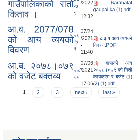
गाउँपालिकाको रातो
/2022
Barahatal
-७
-
gaupalika (1).pdf
किताव ।
९
12:32
आ.व. 2077/078
07/24
७८
को आय व्ययको
/2021
४.३.१ आय व्ययको
-७
-
विवरण.PDF
विवरण
९
11:40
07/06
गापाको आव
आ.ब. २०७८।०७९
७७/
/2021
२०७८।०७९ को निती
को वजेट बक्तव्य
७८
-
कार्यक्रम र बजेट (1)
17:06
(2) (1).pdf
Pages
1
2
3
next ›
last »