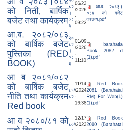
आ व २०८३।०८४
२०
06/23
८२
आ.व. २०८३।
को निती, बार्षिक
/2026
।
०८४ को बजेट
-
बजेट तथा कार्यक्रम
०८
वक्त्तव्य.pdf
09:22
३
आ.ब. २०८२/०८३
२०
01/09
को बार्षिक बजेट
८२
barahatla
/2026
।
Book 2082 d
पुस्तिका (RED
-
०८
(1).pdf
11:10
BOOK)
३
आ ब २०८१/०८२
11/14
Red Book
को बार्षिक बजेट
८१/
/2024
2081 (Barahatal
नीति तथा कार्यक्रम
८२
-
RM)_For_Web(1)
16:38
(1).pdf
Red book
12/17
Red Book
आ व २०८०/८१ को
८०/
/2023
2080 (Barahatal