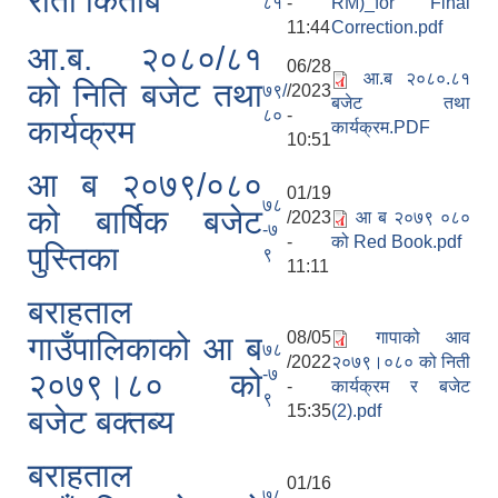
रातो किताब
८१
-
RM)_for Final
11:44
Correction.pdf
आ.ब. २०८०/८१
06/28
आ.ब २०८०.८१
को निति बजेट तथा
७९/
/2023
बजेट तथा
८०
-
कार्यक्रम
कार्यक्रम.PDF
10:51
आ ब २०७९/०८०
01/19
७८
को बार्षिक बजेट
/2023
आ ब २०७९ ०८०
-७
-
को Red Book.pdf
पुस्तिका
९
11:11
बराहताल
08/05
गापाको आव
गाउँपालिकाको आ ब
७८
/2022
२०७९।०८० को निती
-७
२०७९।८० को
-
कार्यक्रम र बजेट
९
15:35
(2).pdf
बजेट बक्तब्य
बराहताल
01/16
७८