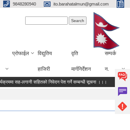
9848280940
ito.barahatalmun@gmail.com
Search form
Search
प्रोफाईल
विद्युतिय
वृति
सम्पर्क
हाजिरी
मार्गनिर्देशन
न.
रममा सह-लगानी सहितको निवेदन पेश गर्ने सम्बन्धी सूचना ।।।
आ.ब. २०८२।०