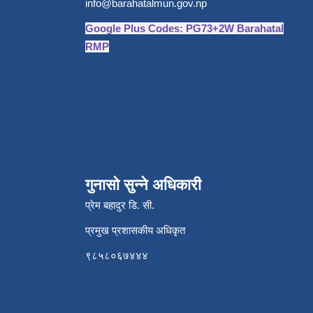
info@barahatalmun.gov.np
Google Plus Codes: PG73+2W Barahatal
RMP
गुनासो सुन्ने अधिकारी
प्रेम बहादुर डि. सी.
प्रमुख प्रशासकीय अधिकृत
९८५८०६७४४४