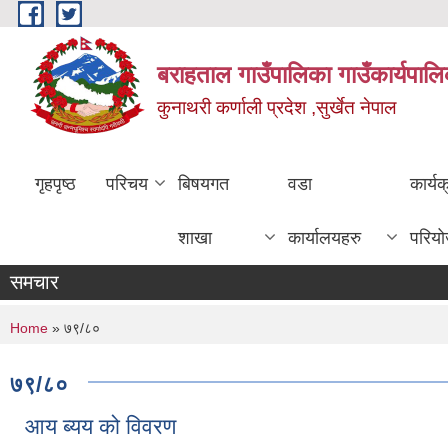
Skip to main content
बराहताल गाउँपालिका गाउँकार्यपालि
कुनाथरी कर्णाली प्रदेश ,सुर्खेत नेपाल
गृहपृष्ठ
परिचय
बिषयगत
वडा
कार्य
शाखा
कार्यालयहरु
परिय
समचार
You are here
Home
» ७९/८०
७९/८०
आय ब्यय को विवरण