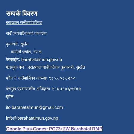
सम्पर्क विवरण
बराहताल गाउँकार्यपालिका
गाउँ कार्यपालिकाको कार्यालय
कुनाथरी, सुर्खेत
कर्णाली प्रदेश, नेपाल
वेबसाईट: barahatalmun.gov.np
फेसबुक पेज : बराहताल गाउँपालिका कुनाथरी, सुर्खेत
फोन नं गाउँपालिका अध्यक्षः ९८५८०८८२००
प्रमुख प्रशासकीय अधिकृतः ९८६५८०६७४४४
इमेल:
ito.barahatalmun@gmail.com
info@barahatalmun.gov.np
Google Plus Codes: PG73+2W Barahatal RMP