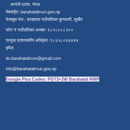
कर्णाली प्रदेश, नेपाल
वेबसाईट: barahatalmun.gov.np
फेसबुक पेज : बराहताल गाउँपालिका कुनाथरी, सुर्खेत
फोन नं गाउँपालिका अध्यक्षः ९८५८०८८२००
प्रमुख प्रशासकीय अधिकृतः ९८६५८०६७४४४
इमेल:
ito.barahatalmun@gmail.com
info@barahatalmun.gov.np
Google Plus Codes: PG73+2W Barahatal RMP