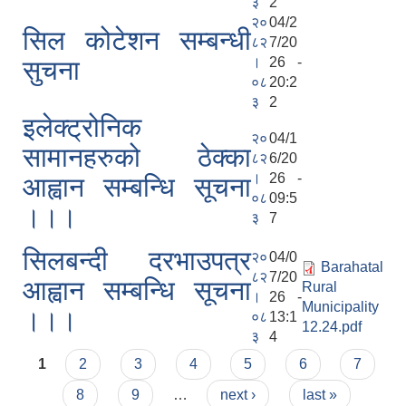
३
2
२०
04/2
सिल कोटेशन सम्बन्धी
८२
7/20
।
26 -
सुचना
०८
20:2
३
2
इलेक्ट्रोनिक
२०
04/1
सामानहरुको ठेक्का
८२
6/20
।
26 -
आह्वान सम्बन्धि सूचना
०८
09:5
।।।
३
7
सिलबन्दी दरभाउपत्र
२०
04/0
Barahatal
८२
7/20
आह्वान सम्बन्धि सूचना
Rural
।
26 -
Municipality
।।।
०८
13:1
12.24.pdf
३
4
Pages
1
2
3
4
5
6
7
8
9
…
next ›
last »