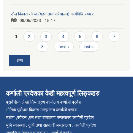
टोल बिकास संस्था (गठन तथा परिचालन) कार्यबिधि २०७९
मिति:
09/05/2023 - 15:17
Pages
1
2
3
4
5
6
7
8
next ›
last »
अन्य
कर्णाली प्रदेशका केही महत्वपूर्ण लिङ्कहरु
प्रादेशिक लेखा नियन्त्रण कार्यालय कर्णाली प्रदेश
भौतिक पूर्वाधार विकास मन्त्रालय कर्णाली प्रदेश
उधोग ,पर्यटन ,बन तथा बातावरण मन्त्रालय कर्णाली प्रदेश
भुमि ब्यबस्था , कृषि तथा सहकारी मन्त्रालय , कर्णाली प्रदेश
सामाजिक बिकास मन्त्रालय , कर्णाली प्रदेश