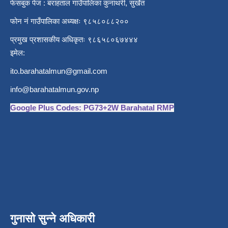
फेसबुक पेज : बराहताल गाउँपालिका कुनाथरी, सुर्खेत
फोन नं गाउँपालिका अध्यक्षः ९८५८०८८२००
प्रमुख प्रशासकीय अधिकृतः ९८६५८०६७४४४
इमेल:
ito.barahatalmun@gmail.com
info@barahatalmun.gov.np
Google Plus Codes: PG73+2W Barahatal RMP
गुनासो सुन्ने अधिकारी