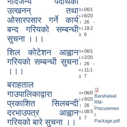
नदिजन्य पदार्थको
उत्खनन् तथा
२०
06/1
८२
6/20
ओसारपसार गर्ने कार्य
।
26 -
बन्द गरियको सम्बन्धी
०८
18:2
३
6
सुचना ।।।
शिल कोटेशन आह्वान
२०
06/1
८२
2/20
गरियको सम्बन्धी सुचना
।
26 -
।।।
०८
11:1
३
7
बराहताल
गाउपालिकाद्वारा
२०
06/0
Barahataal
८२
9/20
प्रकाशित सिलबन्दी
RM-
।
26 -
Procuremen
दरभाउपत्र आह्वान
०८
08:5
t
३
7
गरियको बारे सुचना ।।
Package.pdf