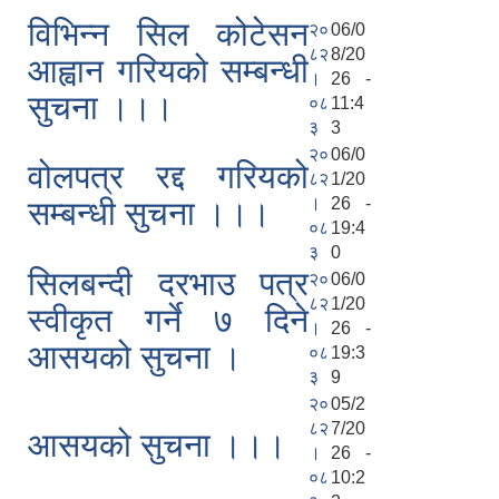
विभिन्न सिल कोटेसन
२०
06/0
८२
8/20
आह्वान गरियको सम्बन्धी
।
26 -
सुचना ।।।
०८
11:4
३
3
२०
06/0
वोलपत्र रद्द गरियको
८२
1/20
।
26 -
सम्बन्धी सुचना ।।।
०८
19:4
३
0
सिलबन्दी दरभाउ पत्र
२०
06/0
८२
1/20
स्वीकृत गर्ने ७ दिने
।
26 -
आसयको सुचना ।
०८
19:3
३
9
२०
05/2
८२
7/20
आसयको सुचना ।।।
।
26 -
०८
10:2