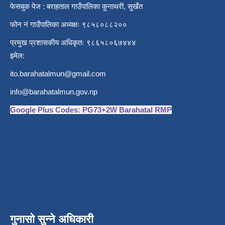
फेसबुक पेज : बराहताल गाउँपालिका कुनाथरी, सुर्खेत
फोन नं गाउँपालिका अध्यक्षः ९८५८०८८२००
प्रमुख प्रशासकीय अधिकृतः ९८६५८०६७४४४
इमेल:
ito.barahatalmun@gmail.com
info@barahatalmun.gov.np
Google Plus Codes: PG73+2W Barahatal RMP
गुनासो सुन्ने अधिकारी