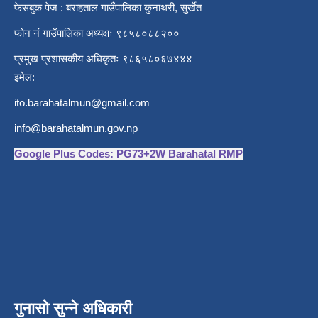
फेसबुक पेज : बराहताल गाउँपालिका कुनाथरी, सुर्खेत
फोन नं गाउँपालिका अध्यक्षः ९८५८०८८२००
प्रमुख प्रशासकीय अधिकृतः ९८६५८०६७४४४
इमेल:
ito.barahatalmun@gmail.com
info@barahatalmun.gov.np
Google Plus Codes: PG73+2W Barahatal RMP
गुनासो सुन्ने अधिकारी