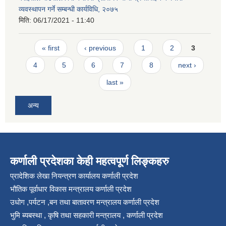
व्यवस्थापन गर्ने सम्बन्धी कार्यविधि, २०७५
मिति:
06/17/2021 - 11:40
Pages
« first
‹ previous
1
2
3
4
5
6
7
8
next ›
last »
अन्य
कर्णाली प्रदेशका केही महत्वपूर्ण लिङ्कहरु
प्रादेशिक लेखा नियन्त्रण कार्यालय कर्णाली प्रदेश
भौतिक पूर्वाधार विकास मन्त्रालय कर्णाली प्रदेश
उधोग ,पर्यटन ,बन तथा बातावरण मन्त्रालय कर्णाली प्रदेश
भुमि ब्यबस्था , कृषि तथा सहकारी मन्त्रालय , कर्णाली प्रदेश