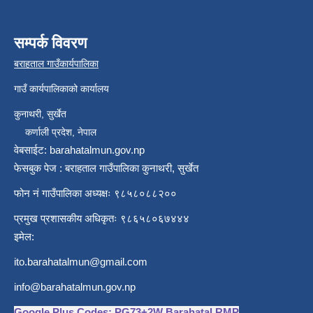
सम्पर्क विवरण
बराहताल गाउँकार्यपालिका
गाउँ कार्यपालिकाको कार्यालय
कुनाथरी, सुर्खेत
कर्णाली प्रदेश, नेपाल
वेबसाईट: barahatalmun.gov.np
फेसबुक पेज : बराहताल गाउँपालिका कुनाथरी, सुर्खेत
फोन नं गाउँपालिका अध्यक्षः ९८५८०८८२००
प्रमुख प्रशासकीय अधिकृतः ९८६५८०६७४४४
इमेल:
ito.barahatalmun@gmail.com
info@barahatalmun.gov.np
Google Plus Codes: PG73+2W Barahatal RMP