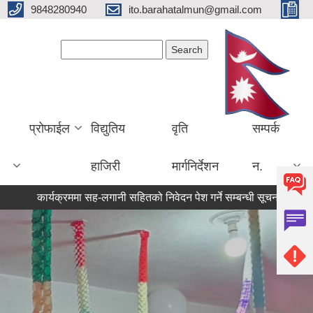
9848280940
ito.barahatalmun@gmail.com
Search form
Search
प्रोफाईल
विद्युतिय
वृति
सम्पर्क
हाजिरी
मार्गनिर्देशन
न.
ार्यक्रममा सह-लगानी सहितको निवेदन पेश गर्ने सम्बन्धी सूचना ।।।
आ.ब. 