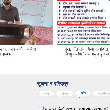
०८१ को बार्षिक समिक्षा
मुख, दाँत तथा गिजा सम्बन्धित
मका झलक ।
निःशुल्क शिविर संचालन हुने बार
सूचना र परिपत्र
खरिद
(active tab)
बजेट
योजना
विधुतीय से
नदिजन्य पदार्थको उत्खनन् तथा ओसारपसार गर्ने 