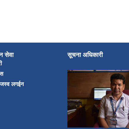
न सेवा
सूचना अधिकारी
री
एस
ाजस्व लगईन