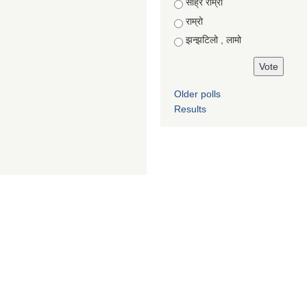
Choices
साह्रै राम्रो
राम्रो
झन्झटिलो , लामो
Older polls
Results