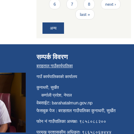
6
7
8
next ›
last »
अन्य
सम्पर्क विवरण
बराहताल गाउँकार्यपालिका
गाउँ कार्यपालिकाको कार्यालय
कुनाथरी, सुर्खेत
कर्णाली प्रदेश, नेपाल
वेबसाईट: barahatalmun.gov.np
फेसबुक पेज : बराहताल गाउँपालिका कुनाथरी, सुर्खेत
फोन नं गाउँपालिका अध्यक्षः ९८५८०८८२००
प्रमुख प्रशासकीय अधिकृतः ९८६५८०६७४४४