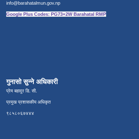
info@barahatalmun.gov.np
Google Plus Codes: PG73+2W Barahatal RMP
गुनासो सुन्ने अधिकारी
प्रेम बहादुर डि. सी.
प्रमुख प्रशासकीय अधिकृत
९८५८०६७४४४