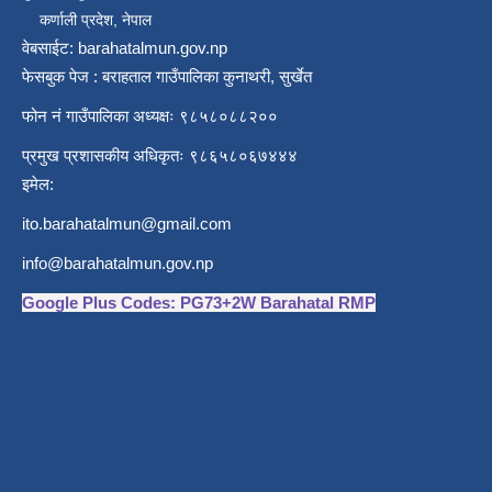
कर्णाली प्रदेश, नेपाल
वेबसाईट: barahatalmun.gov.np
फेसबुक पेज : बराहताल गाउँपालिका कुनाथरी, सुर्खेत
फोन नं गाउँपालिका अध्यक्षः ९८५८०८८२००
प्रमुख प्रशासकीय अधिकृतः ९८६५८०६७४४४
इमेल:
ito.barahatalmun@gmail.com
info@barahatalmun.gov.np
Google Plus Codes: PG73+2W Barahatal RMP