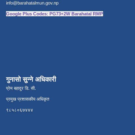
info@barahatalmun.gov.np
Google Plus Codes: PG73+2W Barahatal RMP
गुनासो सुन्ने अधिकारी
प्रेम बहादुर डि. सी.
प्रमुख प्रशासकीय अधिकृत
९८५८०६७४४४