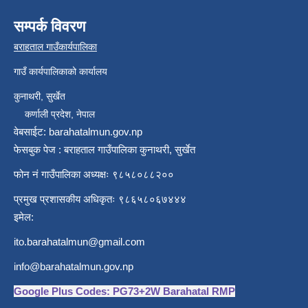
सम्पर्क विवरण
बराहताल गाउँकार्यपालिका
गाउँ कार्यपालिकाको कार्यालय
कुनाथरी, सुर्खेत
कर्णाली प्रदेश, नेपाल
वेबसाईट: barahatalmun.gov.np
फेसबुक पेज : बराहताल गाउँपालिका कुनाथरी, सुर्खेत
फोन नं गाउँपालिका अध्यक्षः ९८५८०८८२००
प्रमुख प्रशासकीय अधिकृतः ९८६५८०६७४४४
इमेल:
ito.barahatalmun@gmail.com
info@barahatalmun.gov.np
Google Plus Codes: PG73+2W Barahatal RMP