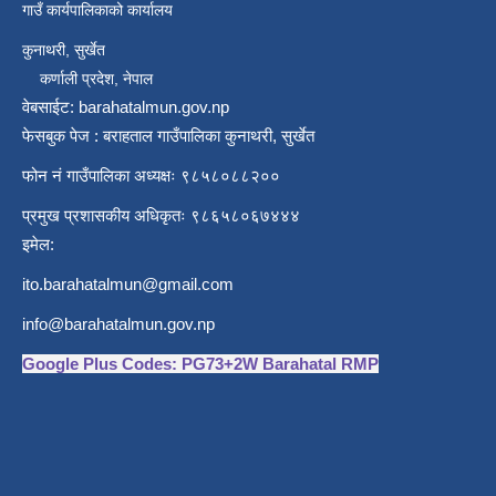
गाउँ कार्यपालिकाको कार्यालय
कुनाथरी, सुर्खेत
कर्णाली प्रदेश, नेपाल
वेबसाईट: barahatalmun.gov.np
फेसबुक पेज : बराहताल गाउँपालिका कुनाथरी, सुर्खेत
फोन नं गाउँपालिका अध्यक्षः ९८५८०८८२००
प्रमुख प्रशासकीय अधिकृतः ९८६५८०६७४४४
इमेल:
ito.barahatalmun@gmail.com
info@barahatalmun.gov.np
Google Plus Codes: PG73+2W Barahatal RMP