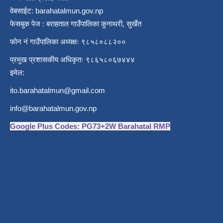
वेबसाईट: barahatalmun.gov.np
फेसबुक पेज : बराहताल गाउँपालिका कुनाथरी, सुर्खेत
फोन नं गाउँपालिका अध्यक्षः ९८५८०८८२००
प्रमुख प्रशासकीय अधिकृतः ९८६५८०६७४४४
इमेल:
ito.barahatalmun@gmail.com
info@barahatalmun.gov.np
Google Plus Codes: PG73+2W Barahatal RMP