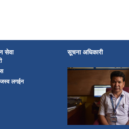
न सेवा
सूचना अधिकारी
री
एस
ाजस्व लगईन