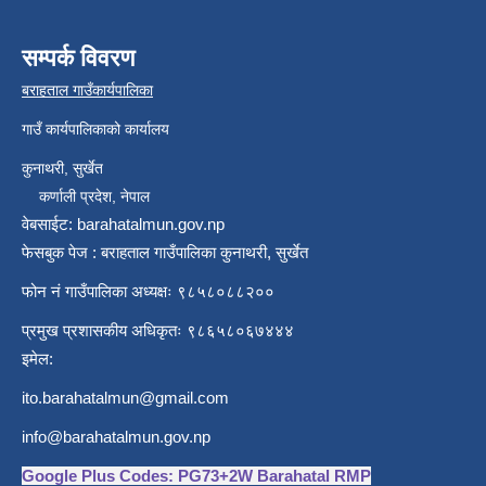
सम्पर्क विवरण
बराहताल गाउँकार्यपालिका
गाउँ कार्यपालिकाको कार्यालय
कुनाथरी, सुर्खेत
कर्णाली प्रदेश, नेपाल
वेबसाईट: barahatalmun.gov.np
फेसबुक पेज : बराहताल गाउँपालिका कुनाथरी, सुर्खेत
फोन नं गाउँपालिका अध्यक्षः ९८५८०८८२००
प्रमुख प्रशासकीय अधिकृतः ९८६५८०६७४४४
इमेल:
ito.barahatalmun@gmail.com
info@barahatalmun.gov.np
Google Plus Codes: PG73+2W Barahatal RMP