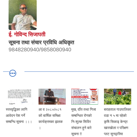
ई. गाेविन्द सिजापती
सूचना तथा संचार प्रविधि अधिकृत
9848280940/9858080940
स्तरवृद्धिका लागि
आ व २०८०/०८१
मुख, दाँत तथा गिजा
बराहताल गाउपालिका
आवेदन पेश गर्ने
को बार्षिक समिक्षा
सम्बन्धित रोगको
वडा न ५ मा रहेको
सम्बन्धि सूचना ।।।
कार्यक्रमका झलक
निःशुल्क शिविर
कृषि सिकाइ केन्द्र
।
संचालन हुने बारे
खारखोला र परिक्षण
सूचना !!
प्लट सुनद्वारिमा