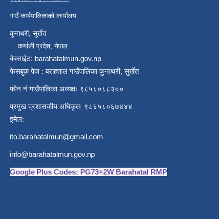
गाउँ कार्यपालिकाको कार्यालय
कुनाथरी, सुर्खेत
कर्णाली प्रदेश, नेपाल
वेबसाईट: barahatalmun.gov.np
फेसबुक पेज : बराहताल गाउँपालिका कुनाथरी, सुर्खेत
फोन नं गाउँपालिका अध्यक्षः ९८५८०८८२००
प्रमुख प्रशासकीय अधिकृतः ९८६५८०६७४४४
इमेल:
ito.barahatalmun@gmail.com
info@barahatalmun.gov.np
Google Plus Codes: PG73+2W Barahatal RMP