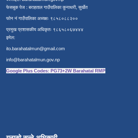
फेसबुक पेज : बराहताल गाउँपालिका कुनाथरी, सुर्खेत
फोन नं गाउँपालिका अध्यक्षः ९८५८०८८२००
प्रमुख प्रशासकीय अधिकृतः ९८६५८०६७४४४
इमेल:
ito.barahatalmun@gmail.com
info@barahatalmun.gov.np
Google Plus Codes: PG73+2W Barahatal RMP
गुनासो सुन्ने अधिकारी