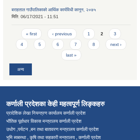
बराहताल गाउँपालिकाको आर्थिक कार्यविधी कानून, २०७५
मिति:
06/17/2021 - 11:51
Pages
« first
‹ previous
1
2
3
4
5
6
7
8
next ›
last »
अन्य
कर्णाली प्रदेशका केही महत्वपूर्ण लिङ्कहरु
प्रादेशिक लेखा नियन्त्रण कार्यालय कर्णाली प्रदेश
भौतिक पूर्वाधार विकास मन्त्रालय कर्णाली प्रदेश
उधोग ,पर्यटन ,बन तथा बातावरण मन्त्रालय कर्णाली प्रदेश
भुमि ब्यबस्था , कृषि तथा सहकारी मन्त्रालय , कर्णाली प्रदेश