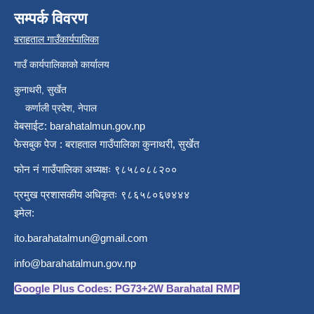
सम्पर्क विवरण
बराहताल गाउँकार्यपालिका
गाउँ कार्यपालिकाको कार्यालय
कुनाथरी, सुर्खेत
कर्णाली प्रदेश, नेपाल
वेबसाईट: barahatalmun.gov.np
फेसबुक पेज : बराहताल गाउँपालिका कुनाथरी, सुर्खेत
फोन नं गाउँपालिका अध्यक्षः ९८५८०८८२००
प्रमुख प्रशासकीय अधिकृतः ९८६५८०६७४४४
इमेल:
ito.barahatalmun@gmail.com
info@barahatalmun.gov.np
Google Plus Codes: PG73+2W Barahatal RMP