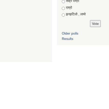
Choices
साह्रै राम्रो
राम्रो
झन्झटिलो , लामो
Older polls
Results