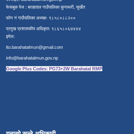
फेसबुक पेज : बराहताल गाउँपालिका कुनाथरी, सुर्खेत
फोन नं गाउँपालिका अध्यक्षः ९८५८०८८२००
प्रमुख प्रशासकीय अधिकृतः ९८६५८०६७४४४
इमेल:
ito.barahatalmun@gmail.com
info@barahatalmun.gov.np
Google Plus Codes: PG73+2W Barahatal RMP
गुनासो सुन्ने अधिकारी