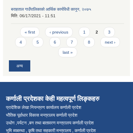
बराहताल गाउँपालिकाको आर्थिक कार्यविधी कानून, २०७५
मिति:
06/17/2021 - 11:51
Pages
« first
‹ previous
1
2
3
4
5
6
7
8
next ›
last »
अन्य
कर्णाली प्रदेशका केही महत्वपूर्ण लिङ्कहरु
प्रादेशिक लेखा नियन्त्रण कार्यालय कर्णाली प्रदेश
भौतिक पूर्वाधार विकास मन्त्रालय कर्णाली प्रदेश
उधोग ,पर्यटन ,बन तथा बातावरण मन्त्रालय कर्णाली प्रदेश
भुमि ब्यबस्था , कृषि तथा सहकारी मन्त्रालय , कर्णाली प्रदेश