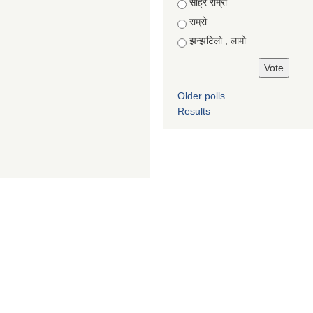
Choices
साह्रै राम्रो
राम्रो
झन्झटिलो , लामो
Older polls
Results