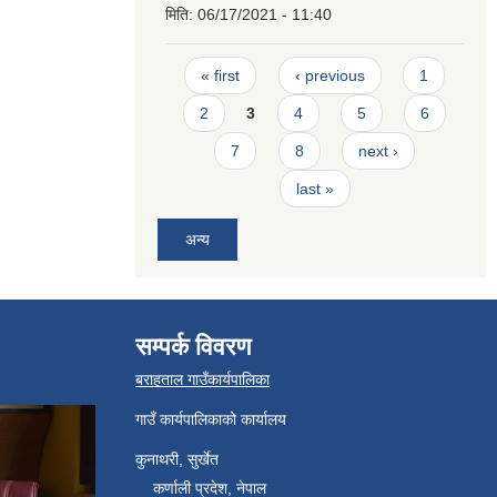
मिति:
06/17/2021 - 11:40
Pages
« first
‹ previous
1
2
3
4
5
6
7
8
next ›
last »
अन्य
सम्पर्क विवरण
बराहताल गाउँकार्यपालिका
गाउँ कार्यपालिकाको कार्यालय
कुनाथरी, सुर्खेत
कर्णाली प्रदेश, नेपाल