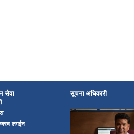
न सेवा
सूचना अधिकारी
री
एस
ाजस्व लगईन