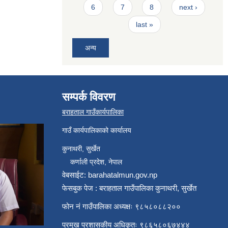
6
7
8
next ›
last »
अन्य
सम्पर्क विवरण
बराहताल गाउँकार्यपालिका
गाउँ कार्यपालिकाको कार्यालय
कुनाथरी, सुर्खेत
कर्णाली प्रदेश, नेपाल
वेबसाईट: barahatalmun.gov.np
फेसबुक पेज : बराहताल गाउँपालिका कुनाथरी, सुर्खेत
फोन नं गाउँपालिका अध्यक्षः ९८५८०८८२००
प्रमुख प्रशासकीय अधिकृतः ९८६५८०६७४४४