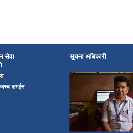
न सेवा
सूचना अधिकारी
री
एस
ाजस्व लगईन