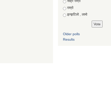
Choices
साह्रै राम्रो
राम्रो
झन्झटिलो , लामो
Older polls
Results