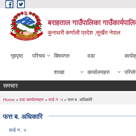
Skip to main content
बराहताल गाउँपालिका गाउँकार्यपालि
कुनाथरी कर्णाली प्रदेश ,सुर्खेत नेपाल
गृहपृष्ठ
परिचय
बिषयगत
वडा
कार्य
शाखा
कार्यालयहरु
परिय
समचार
You are here
Home
»
वडा कार्यालयहरु
»
वार्ड न .५
» फत्त ब. अधिकारि
फत्त ब. अधिकारि
वार्ड न . ५