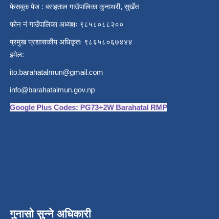
फेसबुक पेज : बराहताल गाउँपालिका कुनाथरी, सुर्खेत
फोन नं गाउँपालिका अध्यक्षः ९८५८०८८२००
प्रमुख प्रशासकीय अधिकृतः ९८६५८०६७४४४
इमेल:
ito.barahatalmun@gmail.com
info@barahatalmun.gov.np
Google Plus Codes: PG73+2W Barahatal RMP
गुनासो सुन्ने अधिकारी