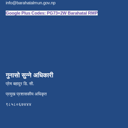
info@barahatalmun.gov.np
Google Plus Codes: PG73+2W Barahatal RMP
गुनासो सुन्ने अधिकारी
प्रेम बहादुर डि. सी.
प्रमुख प्रशासकीय अधिकृत
९८५८०६७४४४