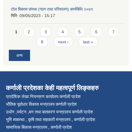
टोल बिकास संस्था (गठन तथा परिचालन) कार्यबिधि २०७९
मिति:
09/05/2023 - 15:17
Pages
1
2
3
4
5
6
7
8
next ›
last »
अन्य
कर्णाली प्रदेशका केही महत्वपूर्ण लिङ्कहरु
प्रादेशिक लेखा नियन्त्रण कार्यालय कर्णाली प्रदेश
भौतिक पूर्वाधार विकास मन्त्रालय कर्णाली प्रदेश
उधोग ,पर्यटन ,बन तथा बातावरण मन्त्रालय कर्णाली प्रदेश
भुमि ब्यबस्था , कृषि तथा सहकारी मन्त्रालय , कर्णाली प्रदेश
सामाजिक बिकास मन्त्रालय , कर्णाली प्रदेश