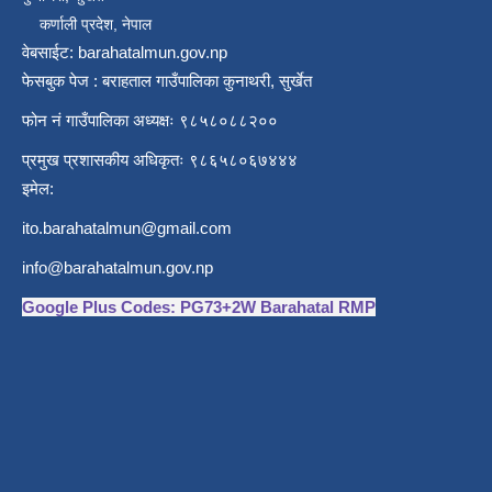
कर्णाली प्रदेश, नेपाल
वेबसाईट: barahatalmun.gov.np
फेसबुक पेज : बराहताल गाउँपालिका कुनाथरी, सुर्खेत
फोन नं गाउँपालिका अध्यक्षः ९८५८०८८२००
प्रमुख प्रशासकीय अधिकृतः ९८६५८०६७४४४
इमेल:
ito.barahatalmun@gmail.com
info@barahatalmun.gov.np
Google Plus Codes: PG73+2W Barahatal RMP