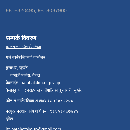
9858320495, 9858087900
सम्पर्क विवरण
बराहताल गाउँकार्यपालिका
गाउँ कार्यपालिकाको कार्यालय
कुनाथरी, सुर्खेत
कर्णाली प्रदेश, नेपाल
वेबसाईट: barahatalmun.gov.np
फेसबुक पेज : बराहताल गाउँपालिका कुनाथरी, सुर्खेत
फोन नं गाउँपालिका अध्यक्षः ९८५८०८८२००
प्रमुख प्रशासकीय अधिकृतः ९८६५८०६७४४४
इमेल:
ito.barahatalmun@gmail.com