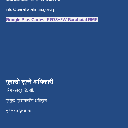
info@barahatalmun.gov.np
Google Plus Codes: PG73+2W Barahatal RMP
गुनासो सुन्ने अधिकारी
प्रेम बहादुर डि. सी.
प्रमुख प्रशासकीय अधिकृत
९८५८०६७४४४