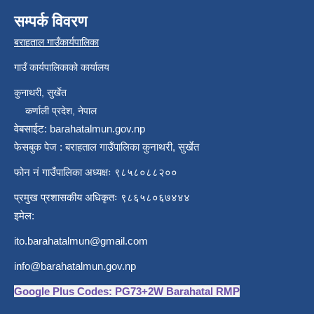
सम्पर्क विवरण
बराहताल गाउँकार्यपालिका
गाउँ कार्यपालिकाको कार्यालय
कुनाथरी, सुर्खेत
कर्णाली प्रदेश, नेपाल
वेबसाईट: barahatalmun.gov.np
फेसबुक पेज : बराहताल गाउँपालिका कुनाथरी, सुर्खेत
फोन नं गाउँपालिका अध्यक्षः ९८५८०८८२००
प्रमुख प्रशासकीय अधिकृतः ९८६५८०६७४४४
इमेल:
ito.barahatalmun@gmail.com
info@barahatalmun.gov.np
Google Plus Codes: PG73+2W Barahatal RMP