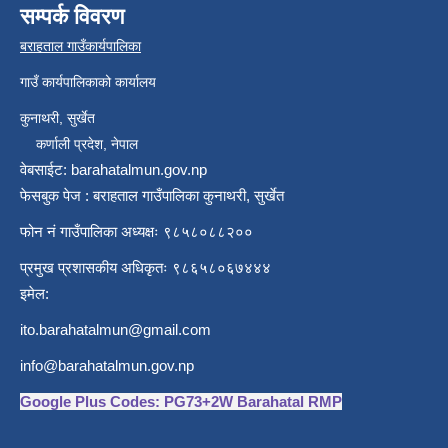
सम्पर्क विवरण
बराहताल गाउँकार्यपालिका
गाउँ कार्यपालिकाको कार्यालय
कुनाथरी, सुर्खेत
कर्णाली प्रदेश, नेपाल
वेबसाईट: barahatalmun.gov.np
फेसबुक पेज : बराहताल गाउँपालिका कुनाथरी, सुर्खेत
फोन नं गाउँपालिका अध्यक्षः ९८५८०८८२००
प्रमुख प्रशासकीय अधिकृतः ९८६५८०६७४४४
इमेल:
ito.barahatalmun@gmail.com
info@barahatalmun.gov.np
Google Plus Codes: PG73+2W Barahatal RMP