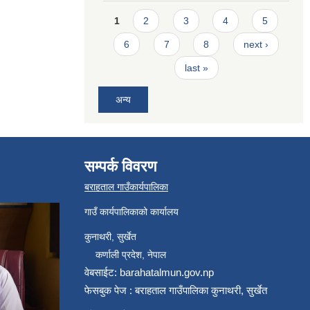
Pages
1
2
3
4
5
6
7
8
next ›
last »
अन्य
सम्पर्क विवरण
बराहताल गाउँकार्यपालिका
गाउँ कार्यपालिकाको कार्यालय
कुनाथरी, सुर्खेत
कर्णाली प्रदेश, नेपाल
वेबसाईट: barahatalmun.gov.np
फेसबुक पेज : बराहताल गाउँपालिका कुनाथरी, सुर्खेत