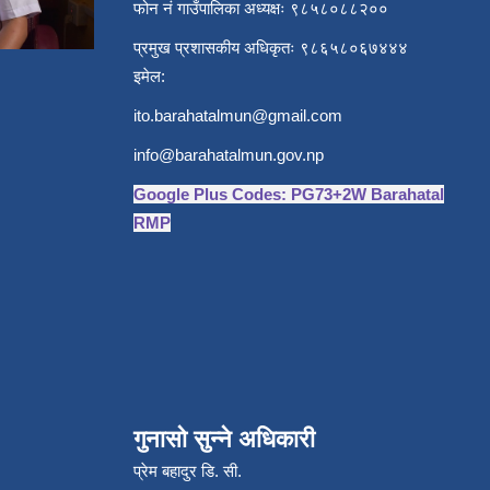
फोन नं गाउँपालिका अध्यक्षः ९८५८०८८२००
प्रमुख प्रशासकीय अधिकृतः ९८६५८०६७४४४
इमेल:
ito.barahatalmun@gmail.com
info@barahatalmun.gov.np
Google Plus Codes: PG73+2W Barahatal
RMP
गुनासो सुन्ने अधिकारी
प्रेम बहादुर डि. सी.