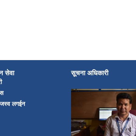
न सेवा
सूचना अधिकारी
री
एस
ाजस्व लगईन