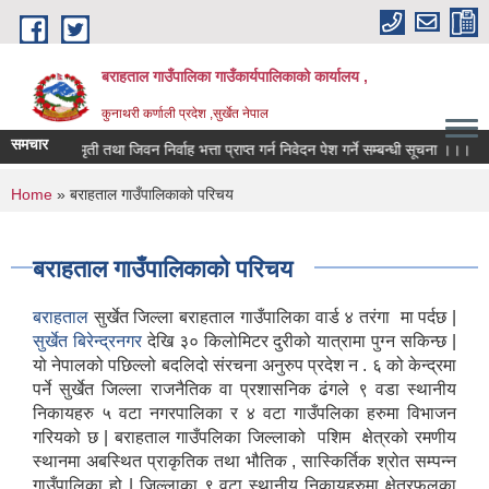
Skip to main content
बराहताल गाउँपालिका गाउँकार्यपालिकाको कार्यालय ,
कुनाथरी कर्णाली प्रदेश ,सुर्खेत नेपाल
समचार
सहिद स्मृती तथा जिवन निर्वाह भत्ता प्राप्त गर्न निवेदन पेश गर्ने सम्बन्धी सूचना ।।।
You are here
Home
» बराहताल गाउँपालिकाको परिचय
बराहताल गाउँपालिकाको परिचय
बराहताल
सुर्खेत जिल्ला बराहताल गाउँपालिका वार्ड ४ तरंगा मा पर्दछ |
सुर्खेत बिरेन्द्रनगर
देखि ३० किलोमिटर दुरीको यात्रामा पुग्न सकिन्छ |
यो नेपालको पछिल्लो बदलिदो संरचना अनुरुप प्रदेश न . ६ को केन्द्रमा
पर्ने सुर्खेत जिल्ला राजनैतिक वा प्रशासनिक ढंगले ९ वडा स्थानीय
निकायहरु ५ वटा नगरपालिका र ४ वटा गाउँपलिका हरुमा विभाजन
गरियको छ | बराहताल गाउँपलिका जिल्लाको पशिम क्षेत्रको रमणीय
स्थानमा अबस्थित प्राकृतिक तथा भौतिक , सास्किर्तिक श्रोत सम्पन्न
गाउँपालिका हो | जिल्लाका ९ वटा स्थानीय निकायहरुमा क्षेत्रफलका