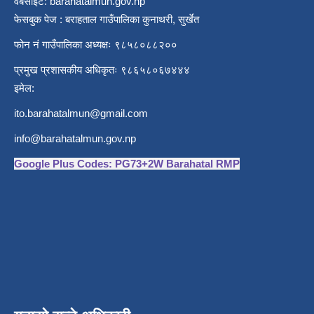
वेबसाईट: barahatalmun.gov.np
फेसबुक पेज : बराहताल गाउँपालिका कुनाथरी, सुर्खेत
फोन नं गाउँपालिका अध्यक्षः ९८५८०८८२००
प्रमुख प्रशासकीय अधिकृतः ९८६५८०६७४४४
इमेल:
ito.barahatalmun@gmail.com
info@barahatalmun.gov.np
Google Plus Codes: PG73+2W Barahatal RMP