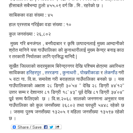
हीसाबले सबैभन्दा ठुलाे ४५५.०९ वर्ग कि . मि . रहरेकाे छ ।
साबिकका वडा संख्या : ४५
हाल प्रस्ताब गरिईका वडा संख्या : १०
कुल जनसंख्या : २६,८०२
मुख्य गरि बनजंगल , बनपैदाबार र कृषि उत्पादनलाई मुख्य आम्दानीको
श्रोत मानिने यस गाउँपालिका को कुनाथारीलाई मुख्य केन्द्र बनाइ काठ
र तरकारी निर्यातका लागि प्रसिद्ध मानिदै |
सुर्खेत जिल्लाको सदरमुकाम बिरेन्द्रनगर देखि पश्चिम क्षेत्रमा अवस्थित
साविकका
हरिहरपुर
,
तररङगा
,
कुनाथरी
,
पोखरीकाडा
र
लेकगाँउ
गरी
५ वटा गा‍. वि.स. समावेश गरी बराहताल गाउँपालिका बनकाे छ । यस
गाउँपालिकाकाे अक्षाश‌ २८ डिग्री ३०'५४ '' देखि २८ डिग्री ४४'१२''
उत्तर सम्म र देशान्तर ८१ डिग्री १८' ४३'' पूर्व देखि ८१ डिग्री ३७'०४''
पू्र्व सम्म फैलिएकाे छ । वि.स.२०६८ सालकाे जनगणना अनुसार यस
गाउँपालिका काे कुल जनसँख्या २६८०२ तथा घरधुरी ५४४८ रहेकाे छ
। जसमा पु्रुष जनसँख्या १३२०५ र महिला जनसँख्या १३५९७ रहेकाे
छ ।