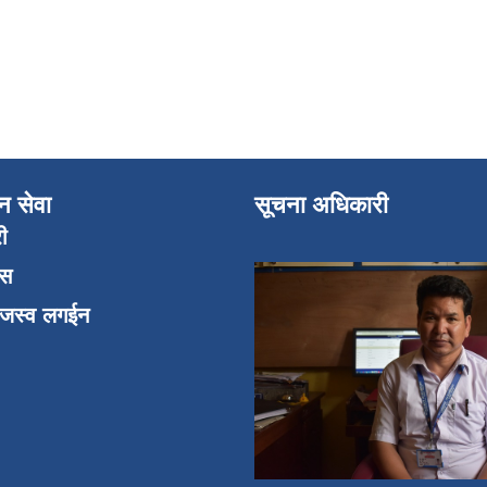
न सेवा
सूचना अधिकारी
री
एस
ाजस्व लगईन