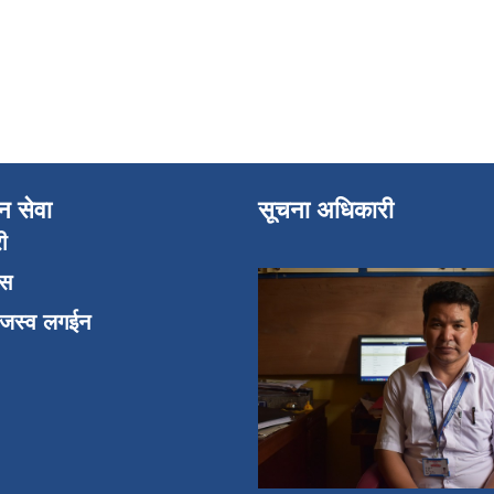
न सेवा
सूचना अधिकारी
री
एस
ाजस्व लगईन