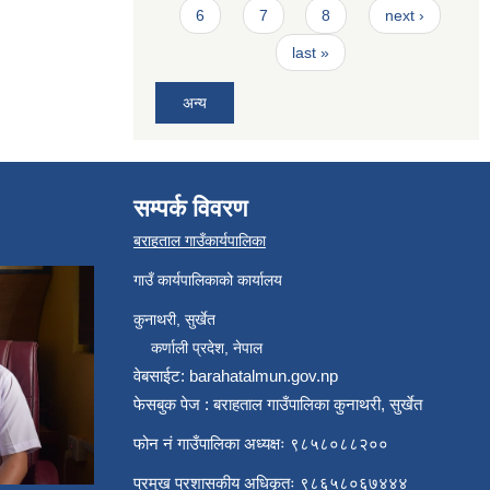
6
7
8
next ›
last »
अन्य
सम्पर्क विवरण
बराहताल गाउँकार्यपालिका
गाउँ कार्यपालिकाको कार्यालय
कुनाथरी, सुर्खेत
कर्णाली प्रदेश, नेपाल
वेबसाईट: barahatalmun.gov.np
फेसबुक पेज : बराहताल गाउँपालिका कुनाथरी, सुर्खेत
फोन नं गाउँपालिका अध्यक्षः ९८५८०८८२००
प्रमुख प्रशासकीय अधिकृतः ९८६५८०६७४४४