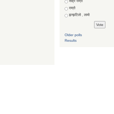
Choices
साह्रै राम्रो
राम्रो
झन्झटिलो , लामो
Older polls
Results