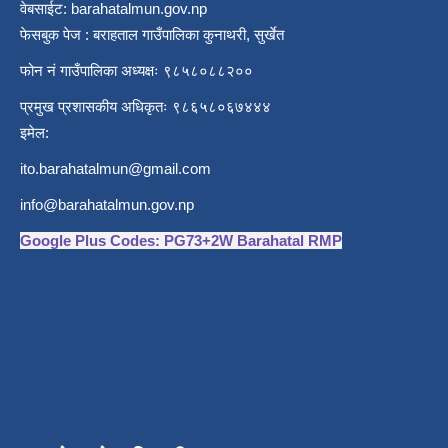
वेबसाईट: barahatalmun.gov.np
फेसबुक पेज : बराहताल गाउँपालिका कुनाथरी, सुर्खेत
फोन नं गाउँपालिका अध्यक्षः ९८५८०८८२००
प्रमुख प्रशासकीय अधिकृतः ९८६५८०६७४४४
इमेल:
ito.barahatalmun@gmail.com
info@barahatalmun.gov.np
Google Plus Codes: PG73+2W Barahatal RMP