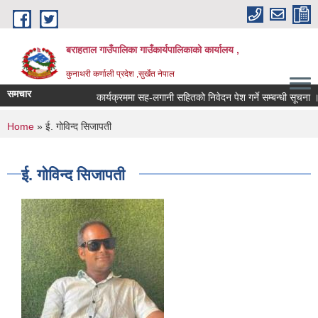
Skip to main content
बराहताल गाउँपालिका गाउँकार्यपालिकाको कार्यालय ,
कुनाथरी कर्णाली प्रदेश ,सुर्खेत नेपाल
समचार
कार्यक्रममा सह-लगानी सहितको निवेदन पेश गर्ने सम्बन्धी सूचना ।।
You are here
Home
» ई. गाेविन्द सिजापती
ई. गाेविन्द सिजापती