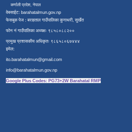
कर्णाली प्रदेश, नेपाल
वेबसाईट: barahatalmun.gov.np
फेसबुक पेज : बराहताल गाउँपालिका कुनाथरी, सुर्खेत
फोन नं गाउँपालिका अध्यक्षः ९८५८०८८२००
प्रमुख प्रशासकीय अधिकृतः ९८६५८०६७४४४
इमेल:
ito.barahatalmun@gmail.com
info@barahatalmun.gov.np
Google Plus Codes: PG73+2W Barahatal RMP