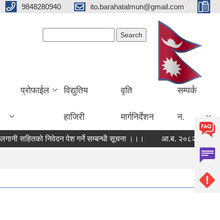
9848280940
ito.barahatalmun@gmail.com
Search form
Search
प्रोफाईल
विद्युतिय
वृति
सम्पर्क
हाजिरी
मार्गनिर्देशन
न.
ी सहितको निवेदन पेश गर्ने सम्बन्धी सूचना ।।।
आ.ब. २०८२।०८३ को बार्षि