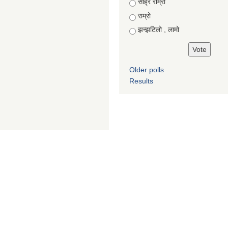
Choices
साह्रै राम्रो
राम्रो
झन्झटिलो , लामो
Older polls
Results