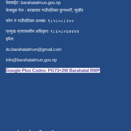
वेबसाईट: barahatalmun.gov.np
फेसबुक पेज : बराहताल गाउँपालिका कुनाथरी, सुर्खेत
फोन नं गाउँपालिका अध्यक्षः ९८५८०८८२००
प्रमुख प्रशासकीय अधिकृतः ९८६५८०६७४४४
इमेल:
ito.barahatalmun@gmail.com
info@barahatalmun.gov.np
Google Plus Codes: PG73+2W Barahatal RMP