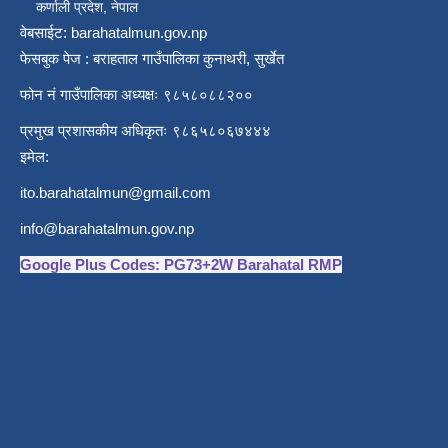
कर्णाली प्रदेश, नेपाल
वेबसाईट: barahatalmun.gov.np
फेसबुक पेज : बराहताल गाउँपालिका कुनाथरी, सुर्खेत
फोन नं गाउँपालिका अध्यक्षः ९८५८०८८२००
प्रमुख प्रशासकीय अधिकृतः ९८६५८०६७४४४
इमेल:
ito.barahatalmun@gmail.com
info@barahatalmun.gov.np
Google Plus Codes: PG73+2W Barahatal RMP